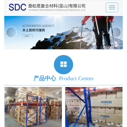
Toggle
navigatio
‹
›
产品中心
Product Center